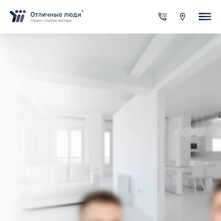
Ваша заявка
За каждый оформленный заказ вы получаете Cash-back на сво
счет
Итого:
0.00
руб.
Указанная сумма не является публичной офертой и может
меняться в зависимости от сложности работы
Контактная информация
Имя*
Город*
Адрес*
Телефон*
Опишите задачу