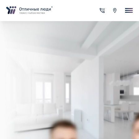
Ваша заявка
За каждый оформленный заказ вы получаете Cash-back на сво
счет
Итого:
0.00
руб.
Указанная сумма не является публичной офертой и может
меняться в зависимости от сложности работы
Контактная информация
Имя*
Город*
Адрес*
Телефон*
Опишите задачу