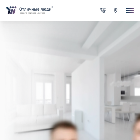
Ваша заявка
За каждый оформленный заказ вы получаете Cash-back на сво
счет
Итого:
0.00
руб.
Указанная сумма не является публичной офертой и может
меняться в зависимости от сложности работы
Контактная информация
Имя*
Город*
Адрес*
Телефон*
Опишите задачу