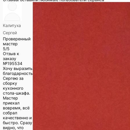
Калитуха
Сергей
Проверенный
мастер
5/5
Отзыв к
заказу
№
195534
Хочу выразить
благодарность
Сергею за
сборку
кухонного
стола-шкафа.
Мастер
приехал
вовремя, всё
собрал
качественно и
быстро. Сразу
видно, что