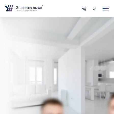
Ваша заявка
За каждый оформленный заказ вы получаете Cash-back на сво
счет
Итого:
0.00
руб.
Указанная сумма не является публичной офертой и может
меняться в зависимости от сложности работы
Контактная информация
Имя*
Город*
Адрес*
Телефон*
Опишите задачу